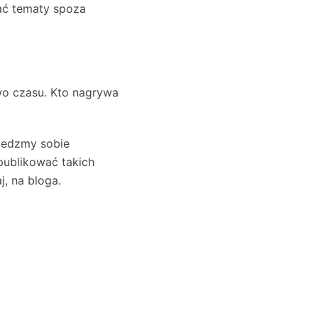
ać tematy spoza
wo czasu. Kto nagrywa
iedzmy sobie
publikować takich
, na bloga.