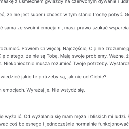
 maskę z uśmiechem gwiazdy na czerwonym dywanie i udawa
, że nie jest super i chcesz w tym stanie trochę pobyć. Go
ć sama ze swoimi emocjami, masz prawo szukać wsparcia.
ozumieć. Powiem Ci więcej. Najczęściej Cię nie zrozumieją. 
Cię dlatego, że nie są Tobą. Mają swoje problemy. Ważne, ż
. Niekoniecznie muszą rozumieć Twoje potrzeby. Wystarczy
iedzieć jakie te potrzeby są, jak nie od Ciebie?
emocjach. Wyrażaj je. Nie wstydź się.
ię wyżalić. Od wyżalania się mam męża i bliskich mi ludzi.
ywać coś bolesnego i jednocześnie normalnie funkcjonować