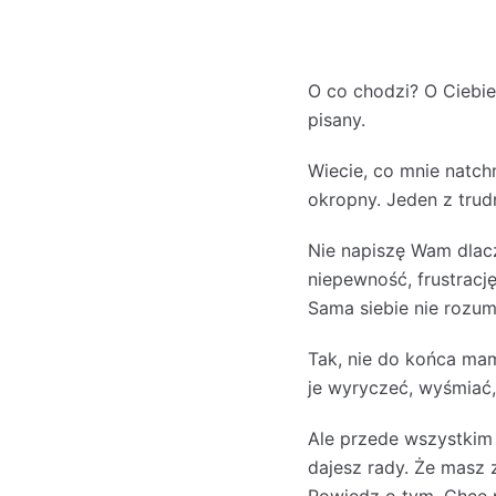
O co chodzi? O Ciebie
pisany.
Wiecie, co mnie natchn
okropny. Jeden z trud
Nie napiszę Wam dlacz
niepewność, frustracj
Sama siebie nie rozu
Tak, nie do końca mam
je wyryczeć, wyśmiać
Ale przede wszystkim 
dajesz rady. Że masz 