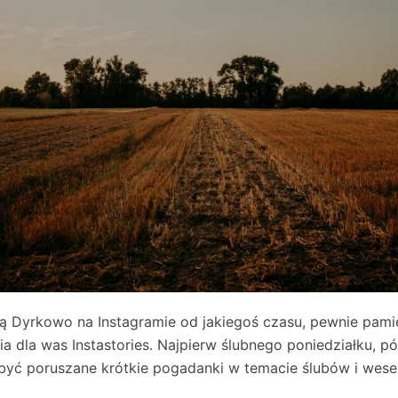
zą Dyrkowo na Instagramie od jakiegoś czasu, pewnie pami
 dla was Instastories. Najpierw ślubnego poniedziałku, póź
być poruszane krótkie pogadanki w temacie ślubów i wesel