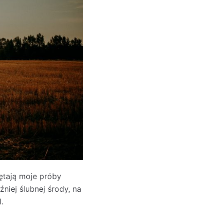
ętają moje próby
niej ślubnej środy, na
.