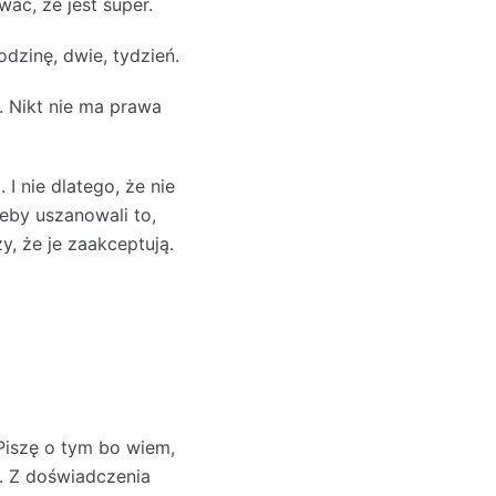
ć, że jest super.
dzinę, dwie, tydzień.
 Nikt nie ma prawa
I nie dlatego, że nie
eby uszanowali to,
, że je zaakceptują.
 Piszę o tym bo wiem,
. Z doświadczenia