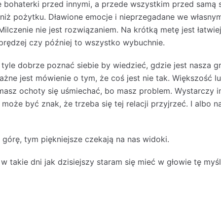
 bohaterki przed innymi, a przede wszystkim przed samą 
o niż pożytku. Dławione emocje i nieprzegadane we własn
 Milczenie nie jest rozwiązaniem. Na krótką metę jest łatwiej
prędzej czy później to wszystko wybuchnie.
 tyle dobrze poznać siebie by wiedzieć, gdzie jest nasza gra
żne jest mówienie o tym, że coś jest nie tak. Większość lu
 masz ochoty się uśmiechać, bo masz problem. Wystarczy i
o może być znak, że trzeba się tej relacji przyjrzeć. I albo
górę, tym piękniejsze czekają na nas widoki.
w takie dni jak dzisiejszy staram się mieć w głowie tę myśl