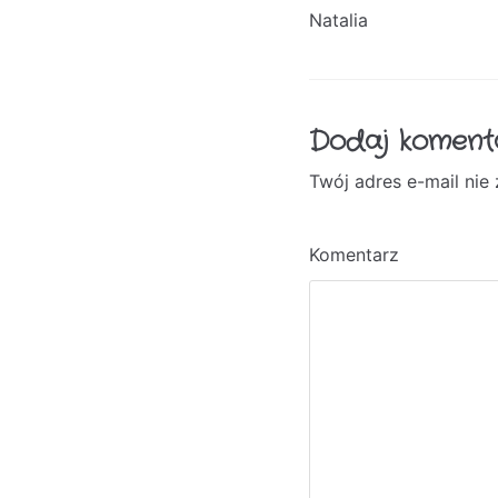
Natalia
Dodaj koment
Twój adres e-mail nie
A
lt
e
Komentarz
r
n
a
ti
v
e
: