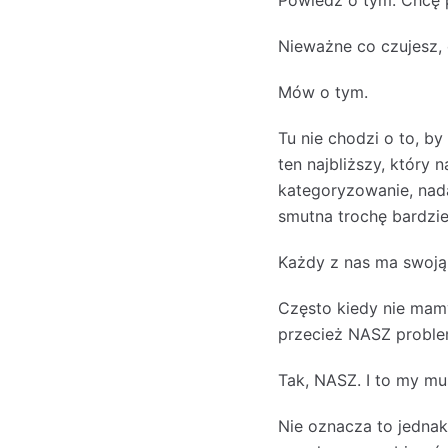
Powiedz o tym. Chcę p
Nieważne co czujesz, 
Mów o tym.
Tu nie chodzi o to, b
ten najbliższy, który 
kategoryzowanie, nad
smutna trochę bardzie
Każdy z nas ma swoją g
Często kiedy nie mamy
przecież NASZ proble
Tak, NASZ. I to my mu
Nie oznacza to jednak,