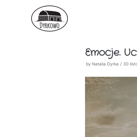
Skocz
do
treści
Emocje. Uc
by
Natalia Dyrka
30 lis