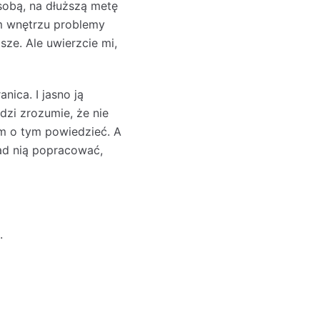
sobą, na dłuższą metę
ym wnętrzu problemy
sze. Ale uwierzcie mi,
nica. I jasno ją
dzi zrozumie, że nie
m o tym powiedzieć. A
 nad nią popracować,
.