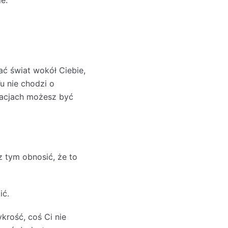
e.
ać świat wokół Ciebie,
Tu nie chodzi o
uacjach możesz być
z tym obnosić, że to
ić.
ykrość, coś Ci nie