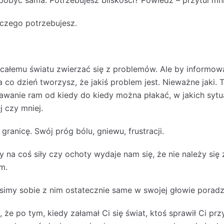
obyć sama. Potrzebujesz bliskości? Powiedz – przytul mni
czego potrzebujesz.
y całemu światu zwierzać się z problemów. Ale by informow
na co dzień tworzysz, że jakiś problem jest. Nieważne jaki. 
awanie ram od kiedy do kiedy można płakać, w jakich syt
j czy mniej.
ranicę. Swój próg bólu, gniewu, frustracji.
 na coś siły czy ochoty wydaje nam się, że nie należy się 
m.
simy sobie z nim ostatecznie same w swojej głowie poradz
 że po tym, kiedy załamał Ci się świat, ktoś sprawił Ci prz