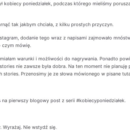
ł kobiecy poniedziałek, podczas którego mieliśmy porusz
rnąć tak jakbym chciała, z kilku prostych przyczyn.
nstagram, dodanie tego wraz z napisami zajmowało mnóst
 o czym mówię.
 miałam warunki i możliwości do nagrywania. Ponadto pow
 stories nie zawsze była dobra. Na ten moment nie planuję 
 stories. Przenosimy je ze słowa mówionego w pisane tutaj
na pierwszy blogowy post z serii #kobiecyponiedziałek.
 Wyrażaj. Nie wstydź się.