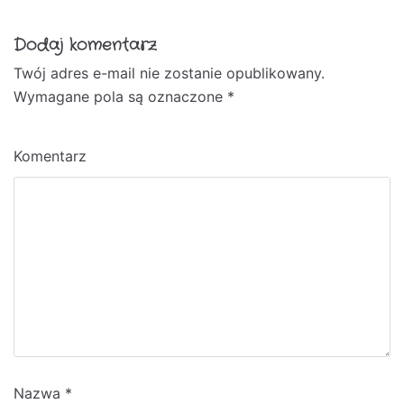
Dodaj komentarz
Twój adres e-mail nie zostanie opublikowany.
A
Wymagane pola są oznaczone
lt
*
e
r
Komentarz
n
a
ti
v
e
:
Nazwa
*